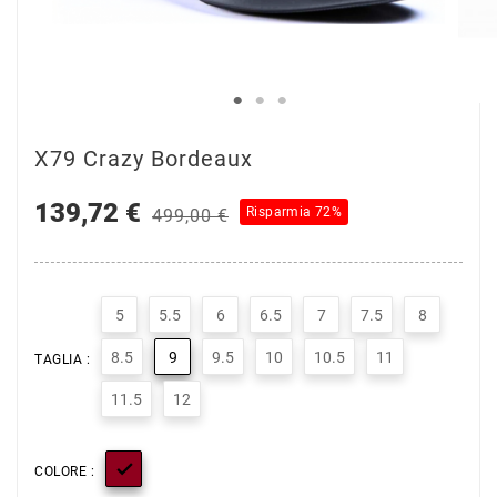
X79 Crazy Bordeaux
139,72 €
Risparmia 72%
499,00 €
5
5.5
6
6.5
7
7.5
8
8.5
9
9.5
10
10.5
11
TAGLIA :
11.5
12

COLORE :