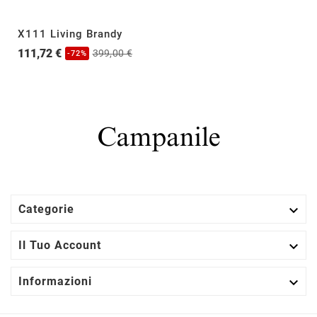
X111 Living Brandy
111,72 €
399,00 €
-72%

Categorie

Il Tuo Account

Informazioni