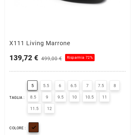
X111 Living Marrone
139,72 €
Risparmia 72%
499,00 €
5
5.5
6
6.5
7
7.5
8
8.5
9
9.5
10
10.5
11
TAGLIA :
11.5
12

COLORE :