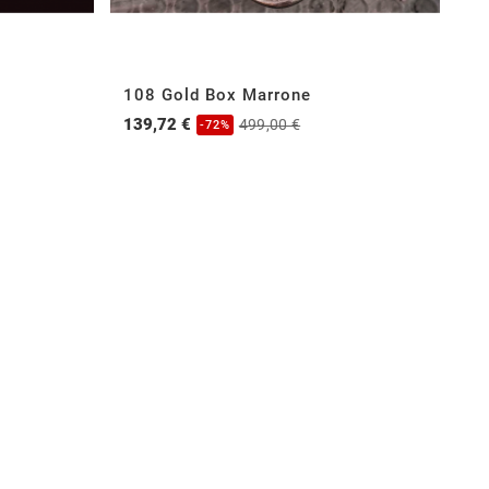
108 Gold Box Marrone
30
139,72 €
13
499,00 €
-72%