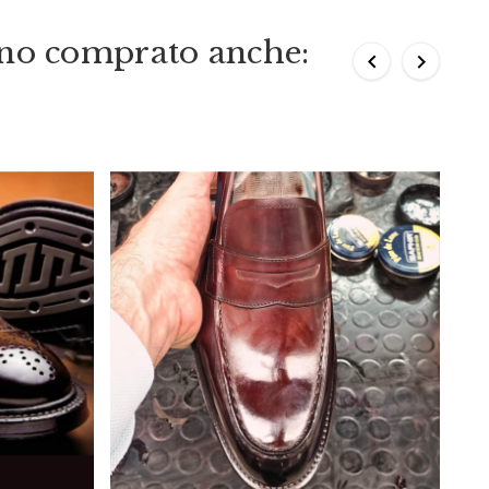
nno comprato anche:

