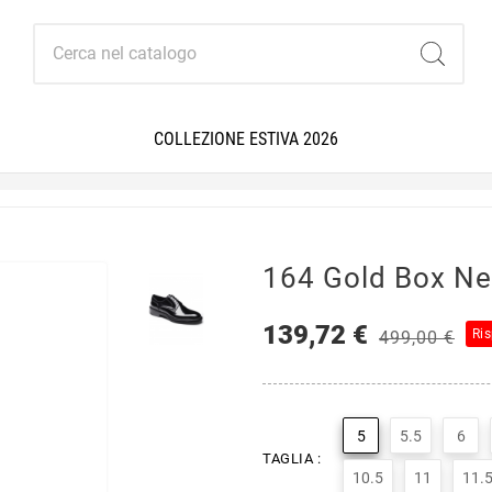
COLLEZIONE ESTIVA 2026
164 Gold Box Ne
139,72 €
Ri
499,00 €
5
5.5
6
TAGLIA :
10.5
11
11.