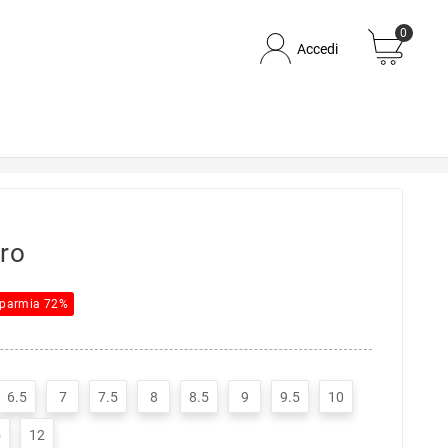
0
Accedi
ro
sparmia 72%
6.5
7
7.5
8
8.5
9
9.5
10
5
12