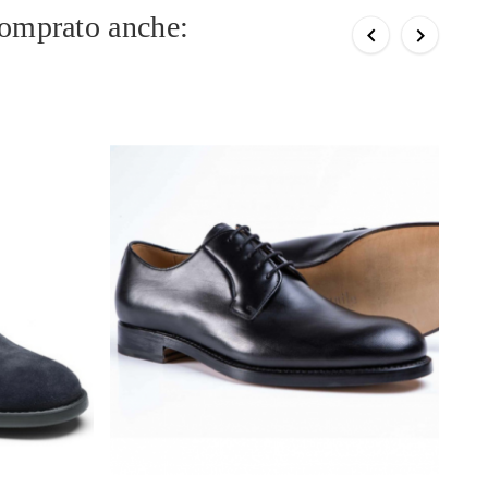
comprato anche:

