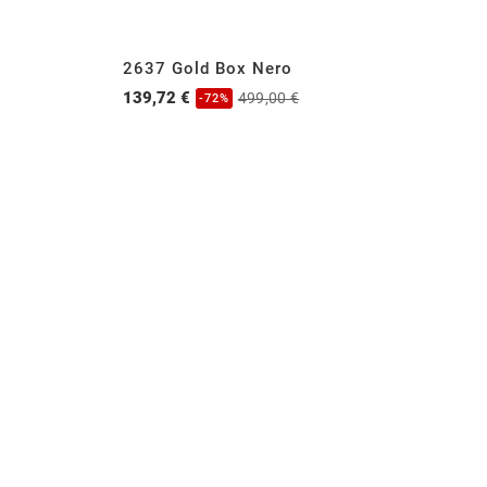
2637 Gold Box Nero
30
139,72 €
11
499,00 €
-72%