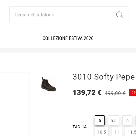
COLLEZIONE ESTIVA 2026
3010 Softy Pepe
139,72 €
Ri
499,00 €
5
5.5
6
TAGLIA :
10.5
11
11.