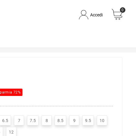
0
Accedi
sparmia 72%
6.5
7
7.5
8
8.5
9
9.5
10
5
12