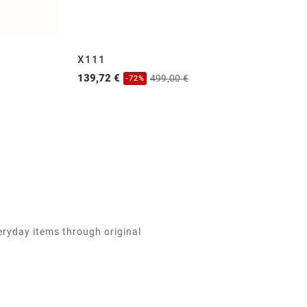
X111
2
139,72 €
13
499,00 €
-72%
eryday items through original