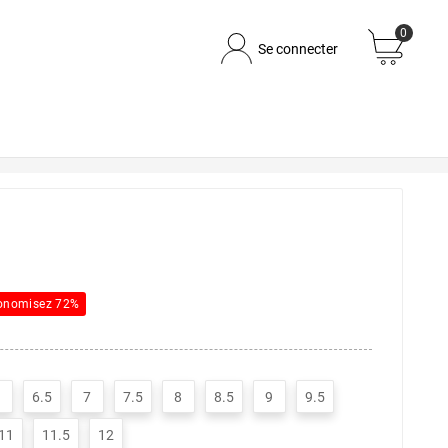
0
Se connecter
onomisez 72%
6.5
7
7.5
8
8.5
9
9.5
11
11.5
12