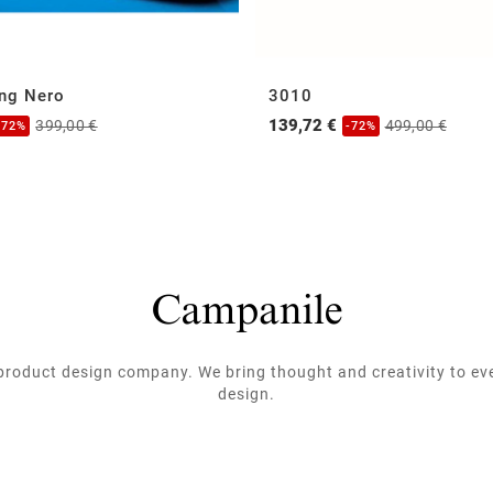
ing Nero
3010
139,72 €
399,00 €
499,00 €
-72%
-72%
roduct design company. We bring thought and creativity to ev
design.