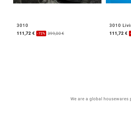
3010
3010 Liv
111,72 €
111,72 €
399,00 €
-72%
We are a global housewares p