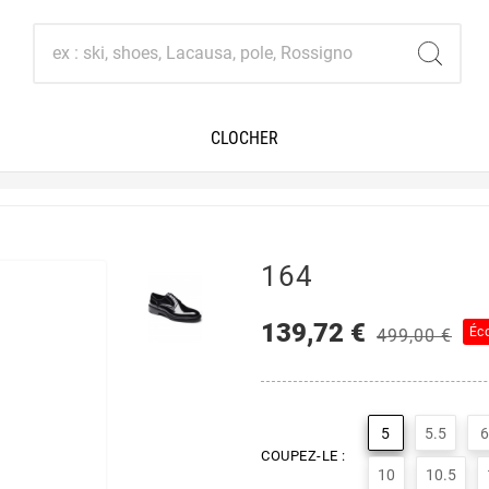
CLOCHER
164
139,72 €
Éc
499,00 €
5
5.5
6
COUPEZ-LE :
10
10.5