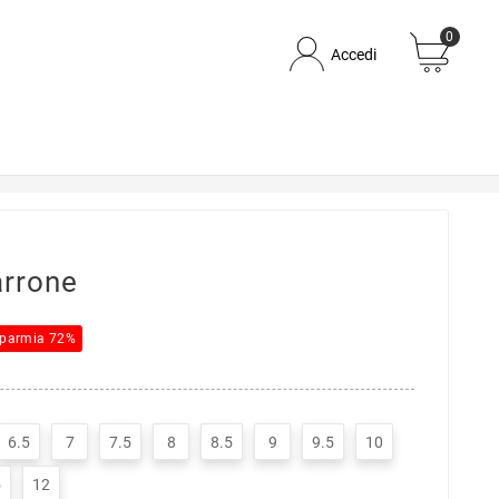
0
Accedi
arrone
sparmia 72%
6.5
7
7.5
8
8.5
9
9.5
10
5
12