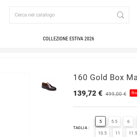
COLLEZIONE ESTIVA 2026
160 Gold Box M
139,72 €
Ri
499,00 €
5
5.5
6
TAGLIA :
10.5
11
11.