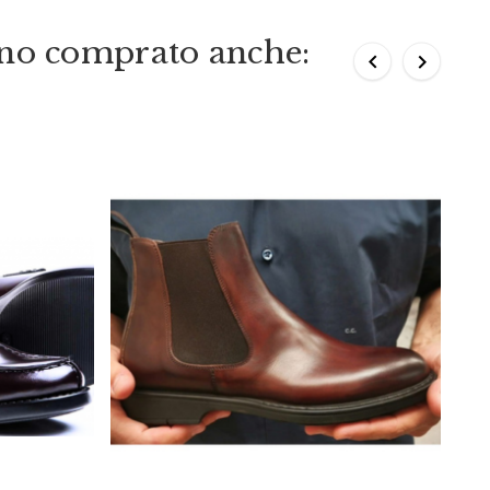
nno comprato anche:

