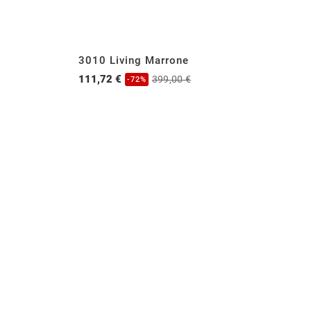
3010 Living Marrone
30
111,72 €
13
399,00 €
-72%