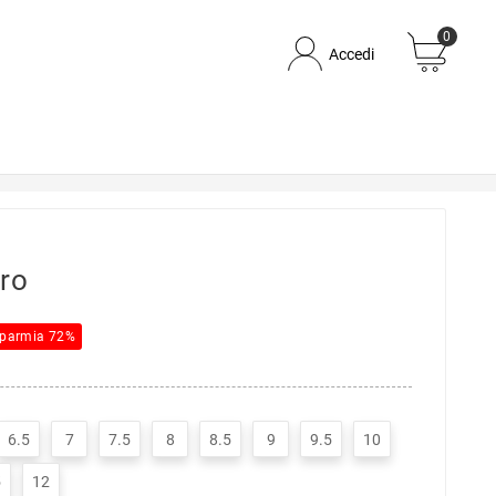
0
Accedi
ro
sparmia 72%
6.5
7
7.5
8
8.5
9
9.5
10
5
12