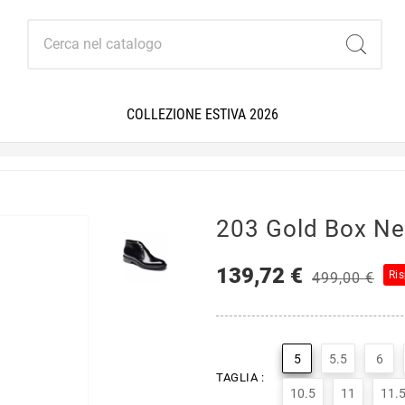
COLLEZIONE ESTIVA 2026
203 Gold Box Ne
139,72 €
Ri
499,00 €
5
5.5
6
TAGLIA :
10.5
11
11.