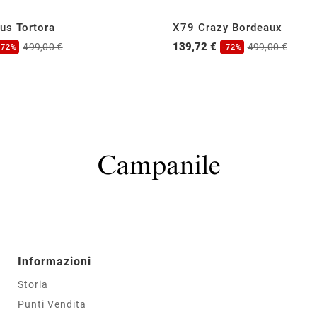
us Tortora
X79 Crazy Bordeaux
139,72 €
499,00 €
499,00 €
-72%
-72%
Informazioni
Storia
Punti Vendita