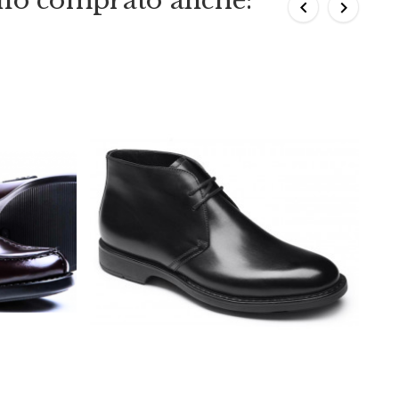
nno comprato anche:

