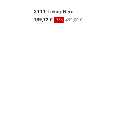
X111 Living Nero
16
139,72 €
13
499,00 €
-72%