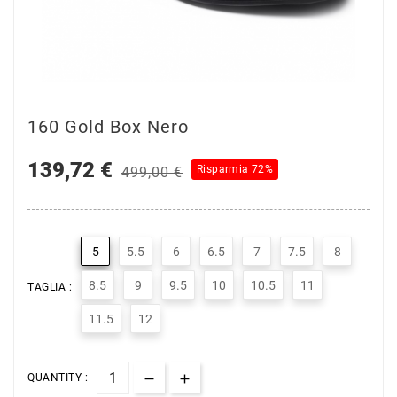
160 Gold Box Nero
139,72 €
Risparmia 72%
499,00 €
5
5.5
6
6.5
7
7.5
8
8.5
9
9.5
10
10.5
11
TAGLIA :
11.5
12
QUANTITY :