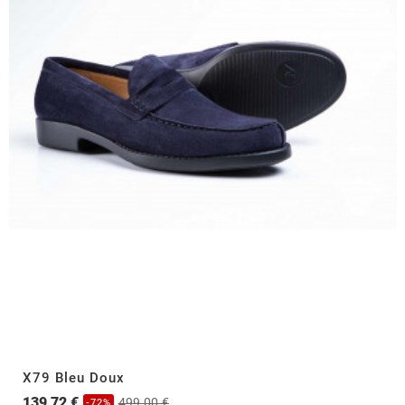
X79 Bleu Doux
139,72 €
499,00 €
-72%