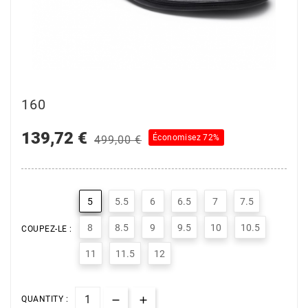
160
139,72 €
Économisez 72%
499,00 €
5
5.5
6
6.5
7
7.5
8
8.5
9
9.5
10
10.5
COUPEZ-LE :
11
11.5
12
QUANTITY :