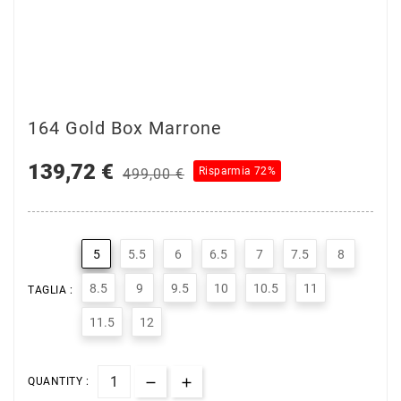
164 Gold Box Marrone
139,72 €
Risparmia 72%
499,00 €
5
5.5
6
6.5
7
7.5
8
8.5
9
9.5
10
10.5
11
TAGLIA :
11.5
12
QUANTITY :