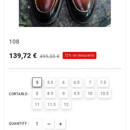
108
139,72 €
72% de descuento
499,00 €
5
5.5
6
6.5
7
7.5
8
8.5
9
9.5
10
10.5
CORTARLO :
11
11.5
12
QUANTITY :