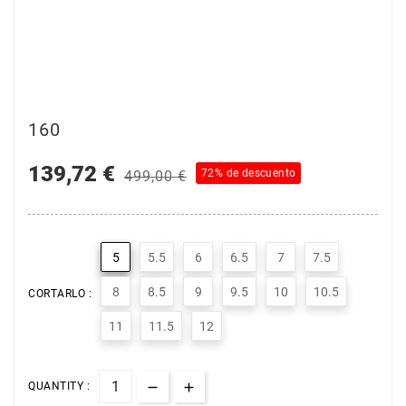
160
139,72 €
72% de descuento
499,00 €
5
5.5
6
6.5
7
7.5
8
8.5
9
9.5
10
10.5
CORTARLO :
11
11.5
12
QUANTITY :