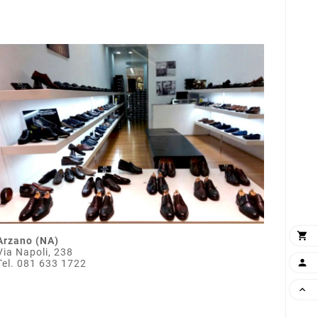

Arzano (NA)
Via Napoli, 238

Tel. 081 633 1722
