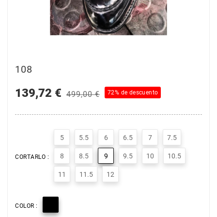
108
139,72 €
72% de descuento
499,00 €
5
5.5
6
6.5
7
7.5
8
8.5
9
9.5
10
10.5
CORTARLO :
11
11.5
12

COLOR :