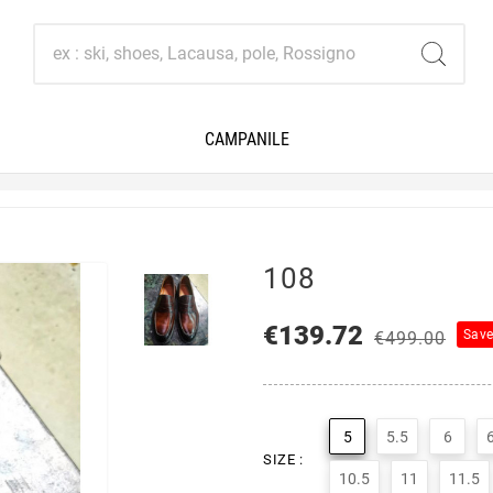
CAMPANILE
108
€139.72
Sav
€499.00
5
5.5
6
SIZE :
10.5
11
11.5