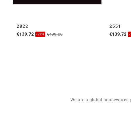
2822
2551
€139.72
€139.72
€499.00
-72%
We are a global housewares p