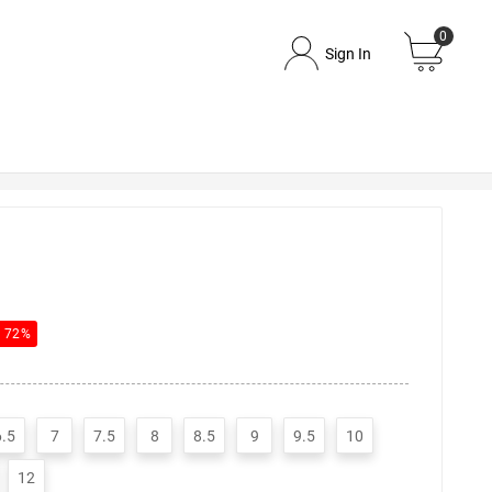
0
Sign In
e 72%
6.5
7
7.5
8
8.5
9
9.5
10
12