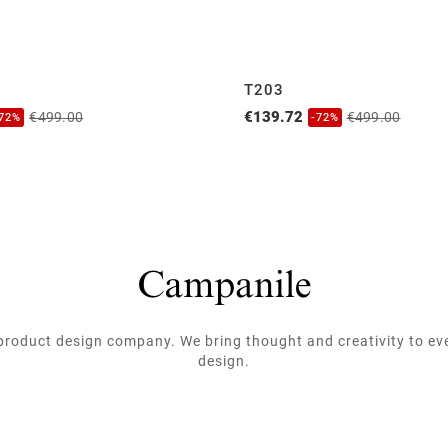
T203
€139.72
€499.00
€499.00
-72%
-72%
roduct design company. We bring thought and creativity to ev
design.