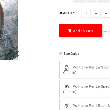
QUANTITY :

Add To Cart

Size Guide
Politiche Per La Sicu
Cliente)
Politiche Per Le Sped
Cliente)
Politiche Per I Resi
(m