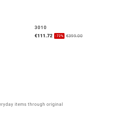
3010
T
€111.72
€1
€399.00
-72%
eryday items through original