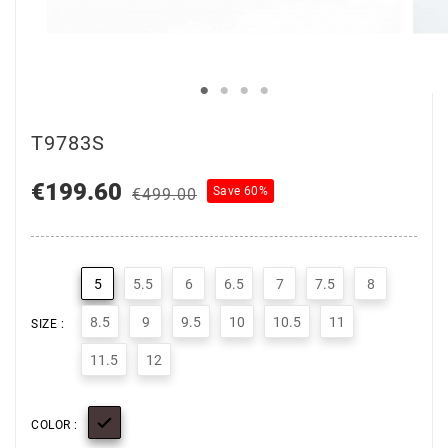
T9783S
€199.60
Save 60%
€499.00
5
5.5
6
6.5
7
7.5
8
8.5
9
9.5
10
10.5
11
SIZE :
11.5
12

COLOR :