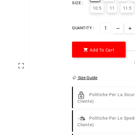
SIZE :
10.5
11
11.5
QUANTITY :

Add To Cart

Size Guide
Politiche Per La Sicu
Cliente)
Politiche Per Le Sped
Cliente)