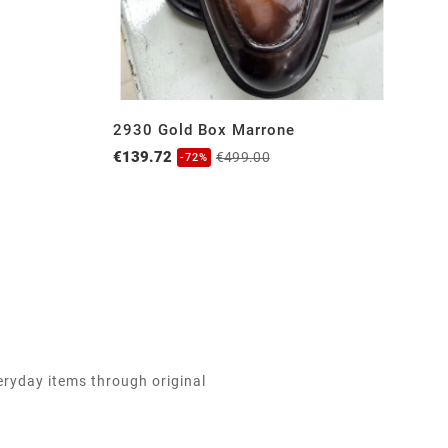
2930 Gold Box Marrone
T
€139.72
€1
€499.00
-72%
eryday items through original