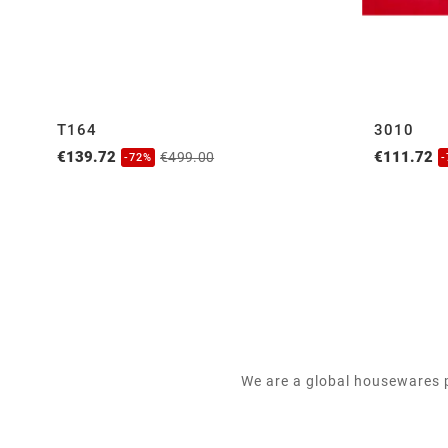
T164
3010
€139.72
€111.72
€499.00
-72%
We are a global housewares p