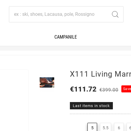
CAMPANILE
X111 Living Mar
€111.72
Sav
€399.00
Last items in stock
5
5.5
6