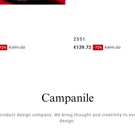
2551
€139.72
€399.00
€499.00
-72%
-72%
roduct design company. We bring thought and creativity to ev
design.