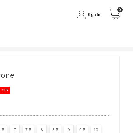
0
Sign In
rone
e 72%
6.5
7
7.5
8
8.5
9
9.5
10