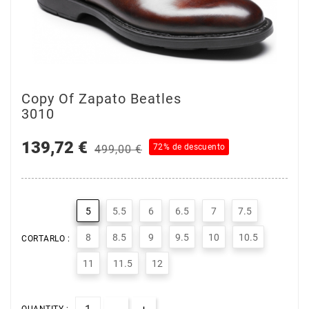
Copy Of Zapato Beatles
3010
139,72 €
72% de descuento
499,00 €
5
5.5
6
6.5
7
7.5
8
8.5
9
9.5
10
10.5
CORTARLO :
11
11.5
12