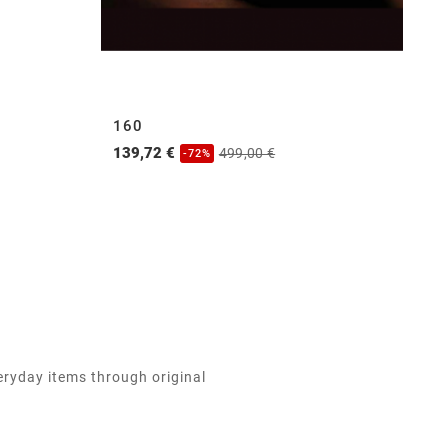
160
X
139,72 €
13
499,00 €
-72%
eryday items through original