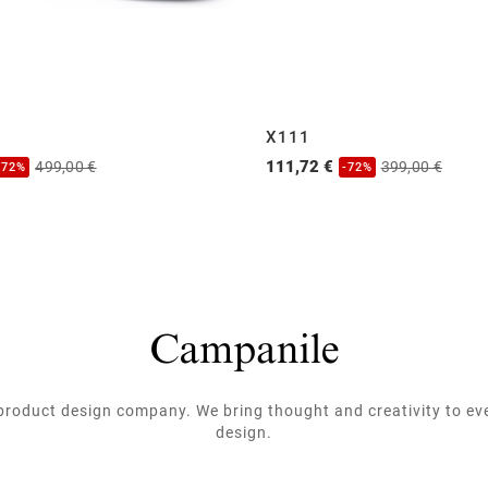
X111
111,72 €
499,00 €
399,00 €
-72%
-72%
roduct design company. We bring thought and creativity to ev
design.