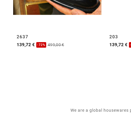
2637
203
139,72 €
139,72 €
499,00 €
-72%
We are a global housewares p