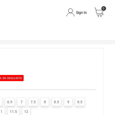
0
Sign In
% de descuento
6.5
7
7.5
8
8.5
9
9.5
11
11.5
12