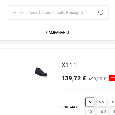
CAMPANARIO
X111
139,72 €
72
499,00 €
5
5.5
6
CORTARLO :
10
10.5