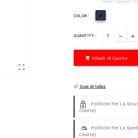

COLOR :
QUANTITY :

Añadir Al Carrito

Guia de tallas
Politiche Per La Sicu
Cliente)
Politiche Per Le Sped
Cliente)