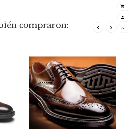


mbién compraron:


