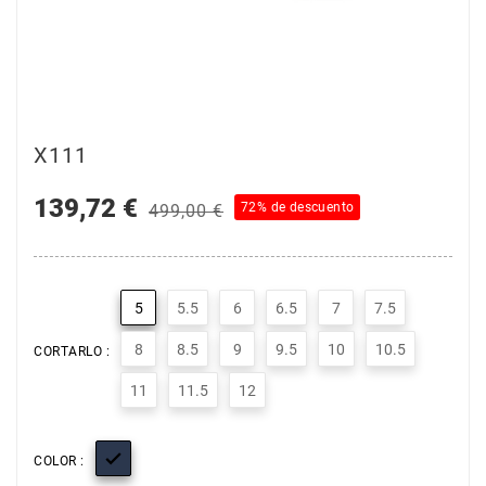
X111
139,72 €
72% de descuento
499,00 €
5
5.5
6
6.5
7
7.5
8
8.5
9
9.5
10
10.5
CORTARLO :
11
11.5
12

COLOR :