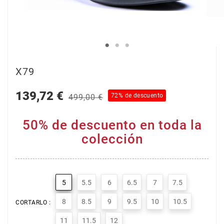
X79
139,72 €
72% de descuento
499,00 €
50% de descuento en toda la
colección
5
5.5
6
6.5
7
7.5
8
8.5
9
9.5
10
10.5
CORTARLO :
11
11.5
12