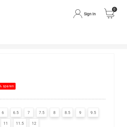
0
Sign In
% sparen
6
6.5
7
7.5
8
8.5
9
9.5
11
11.5
12