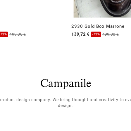
2930 Gold Box Marrone
139,72 €
499,00 €
499,00 €
-72%
-72%
roduct design company. We bring thought and creativity to ev
design.