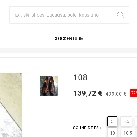
GLOCKENTURM
108
139,72 €
72
499,00 €
5
5.5
SCHNEIDE ES :
10
10.5