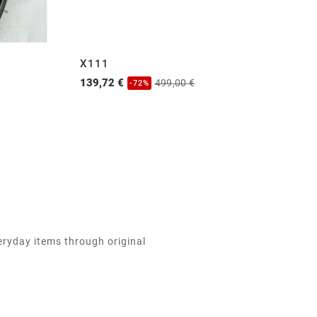
X111
X
139,72 €
13
499,00 €
-72%
eryday items through original