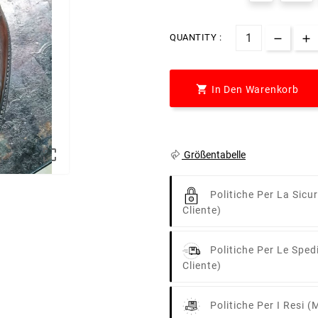
QUANTITY :

In Den Warenkorb

Größentabelle
Politiche Per La Sicu
Cliente)
Politiche Per Le Sped
Cliente)
Politiche Per I Resi
(m