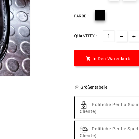

FARBE :
QUANTITY :

In Den Warenkorb

Größentabelle
Politiche Per La Sicu
Cliente)
Politiche Per Le Sped
Cliente)