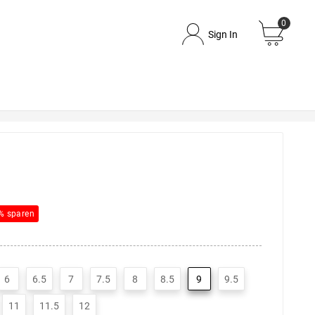
0
Sign In
% sparen
6
6.5
7
7.5
8
8.5
9
9.5
11
11.5
12