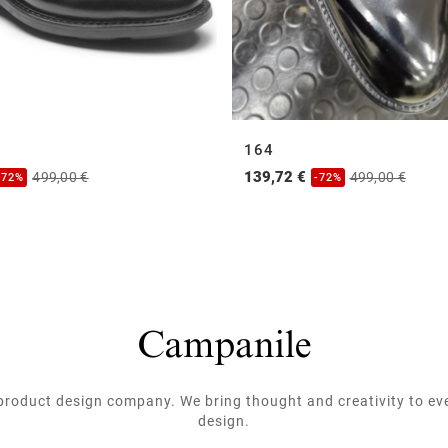
164
139,72 €
499,00 €
499,00 €
-72%
-72%
roduct design company. We bring thought and creativity to ev
design.