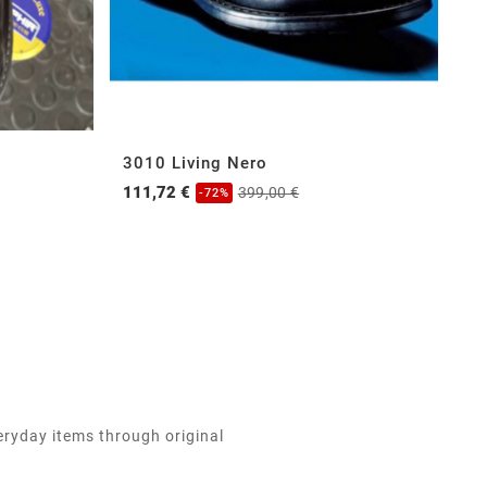
3010 Living Nero
3
111,72 €
11
399,00 €
-72%
eryday items through original