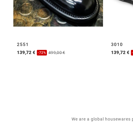
2551
3010
139,72 €
139,72 €
499,00 €
-72%
We are a global housewares p