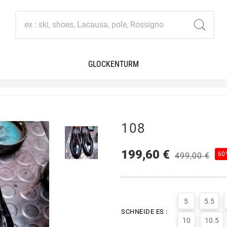
GLOCKENTURM
108
199,60 €
60
499,00 €
5
5.5
SCHNEIDE ES :
10
10.5