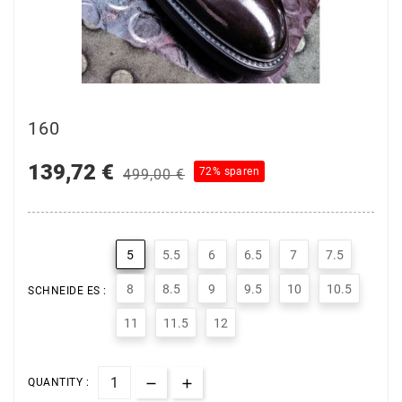
160
139,72 €
72% sparen
499,00 €
5
5.5
6
6.5
7
7.5
8
8.5
9
9.5
10
10.5
SCHNEIDE ES :
11
11.5
12
QUANTITY :