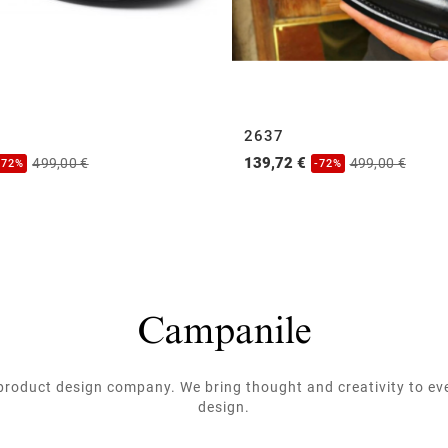
2637
139,72 €
499,00 €
499,00 €
-72%
-72%
roduct design company. We bring thought and creativity to ev
design.