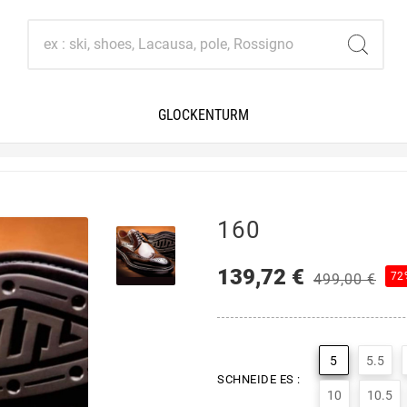
GLOCKENTURM
160
139,72 €
72
499,00 €
5
5.5
SCHNEIDE ES :
10
10.5