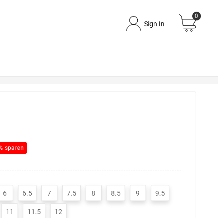
0
Sign In
% sparen
6
6.5
7
7.5
8
8.5
9
9.5
11
11.5
12