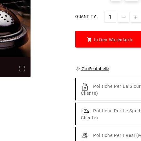
QUANTITY :

In Den Warenkorb

Größentabelle
Politiche Per La Sicu
Cliente)
Politiche Per Le Sped
Cliente)
Politiche Per I Resi
(m