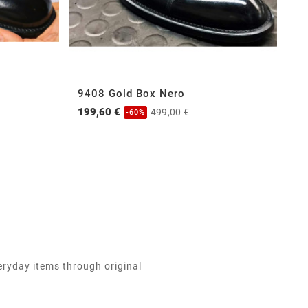
9408 Gold Box Nero
1
199,60 €
13
499,00 €
-60%
eryday items through original