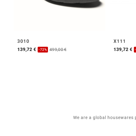
3010
X111
139,72 €
139,72 €
499,00 €
-72%
We are a global housewares p