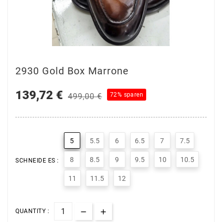
2930 Gold Box Marrone
139,72 €
72% sparen
499,00 €
5
5.5
6
6.5
7
7.5
8
8.5
9
9.5
10
10.5
SCHNEIDE ES :
11
11.5
12
QUANTITY :