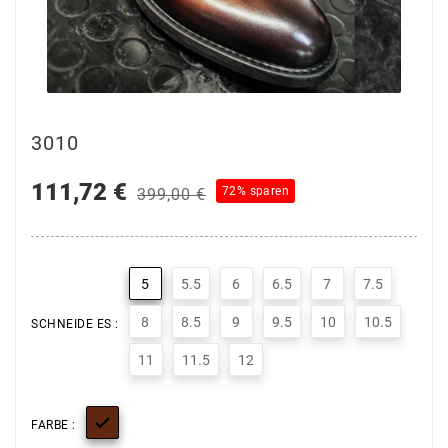
3010
111,72 €
72% sparen
399,00 €
5
5.5
6
6.5
7
7.5
8
8.5
9
9.5
10
10.5
SCHNEIDE ES :
11
11.5
12

FARBE :