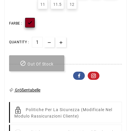
11
11.5
12

FARBE :
QUANTITY :

Out Of Stock
Größentabelle
Politiche Per La Sicurezza
(modificale Nel
Modulo Rassicurazioni Cliente)