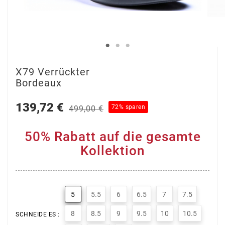
X79 Verrückter
Bordeaux
139,72 €
72% sparen
499,00 €
50% Rabatt auf die gesamte
Kollektion
5
5.5
6
6.5
7
7.5
8
8.5
9
9.5
10
10.5
SCHNEIDE ES :