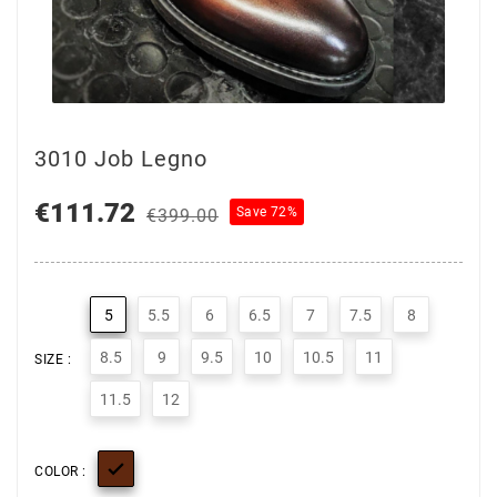
3010 Job Legno
€111.72
Save 72%
€399.00
5
5.5
6
6.5
7
7.5
8
8.5
9
9.5
10
10.5
11
SIZE :
11.5
12

COLOR :