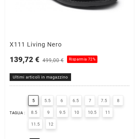
X111 Living Nero
139,72 €
Risparmia 72%
499,00 €
Ultimi articoli in magazzino
5
5.5
6
6.5
7
7.5
8
8.5
9
9.5
10
10.5
11
TAGLIA :
11.5
12