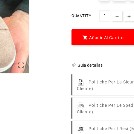
QUANTITY :

Añadir Al Carrito

Guia de tallas
Politiche Per La Sicu
Cliente)
Politiche Per Le Sped
Cliente)
Politiche Per I Resi
(m