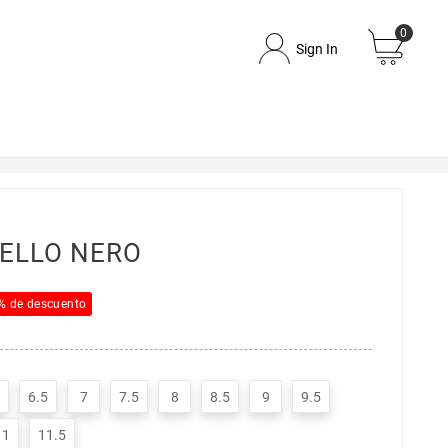
0
Sign In
TELLO NERO
% de descuento
6.5
7
7.5
8
8.5
9
9.5
11
11.5