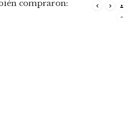
mbién compraron:



