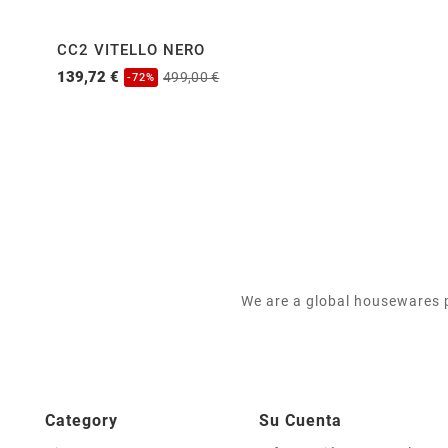
CC2 VITELLO NERO
139,72 €
499,00 €
-72%
We are a global housewares p
Category
Su Cuenta