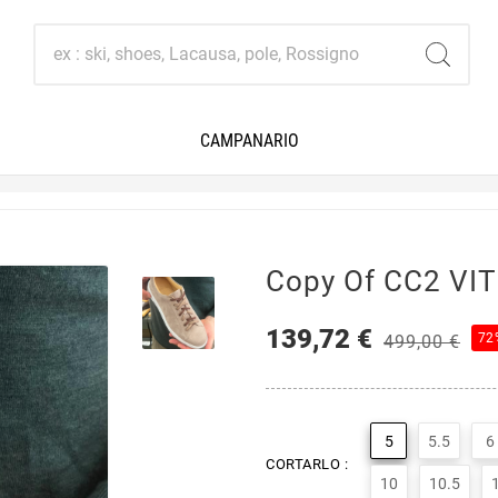
CAMPANARIO
Copy Of CC2 VI
139,72 €
72
499,00 €
5
5.5
6
CORTARLO :
10
10.5