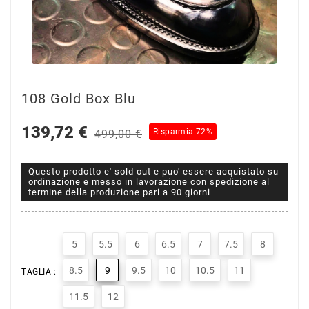
108 Gold Box Blu
139,72 €
Risparmia 72%
499,00 €
Questo prodotto e' sold out e puo' essere acquistato su
ordinazione e messo in lavorazione con spedizione al
termine della produzione pari a 90 giorni
5
5.5
6
6.5
7
7.5
8
8.5
9
9.5
10
10.5
11
TAGLIA :
11.5
12