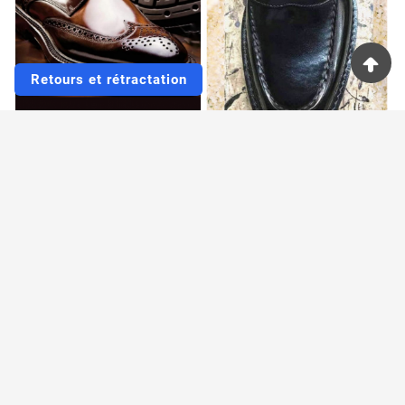
Retours et rétractation
160
Copy Of Z108
139,72 €
139,72 €
499,00 €
499,00 €
-72%
-72%
No more results to display...
BACK TO TOP
CLOCHER