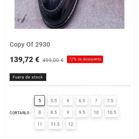
Copy Of 2930
139,72 €
72% de descuento
499,00 €
Fuera de stock
5
5.5
6
6.5
7
7.5
8
8.5
9
9.5
10
10.5
CORTARLO :
11
11.5
12