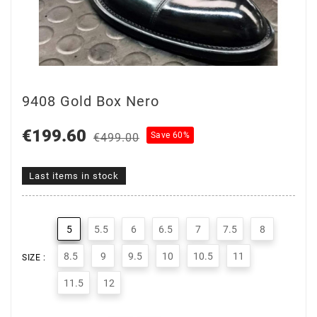
9408 Gold Box Nero
€199.60
Save 60%
€499.00
Last items in stock
5
5.5
6
6.5
7
7.5
8
8.5
9
9.5
10
10.5
11
SIZE :
11.5
12