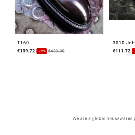
T160
3010 Job
€139.72
€111.72
€499.00
-72%
We are a global housewares p