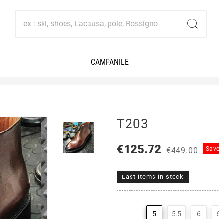
CAMPANILE
T203
€125.72
Sav
€449.00
Last items in stock
5
5.5
6