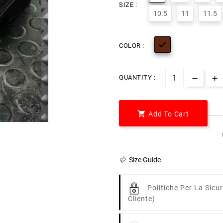
SIZE :
10.5
11
11.5

COLOR :
QUANTITY :


Add To Cart
Size Guide
Politiche Per La Sicu
Cliente)