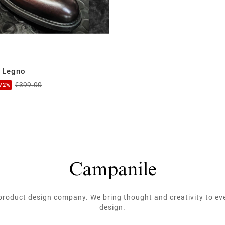
 Legno
€399.00
-72%
roduct design company. We bring thought and creativity to ev
design.