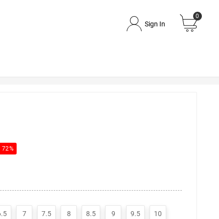
0
Sign In
e 72%
6.5
7
7.5
8
8.5
9
9.5
10