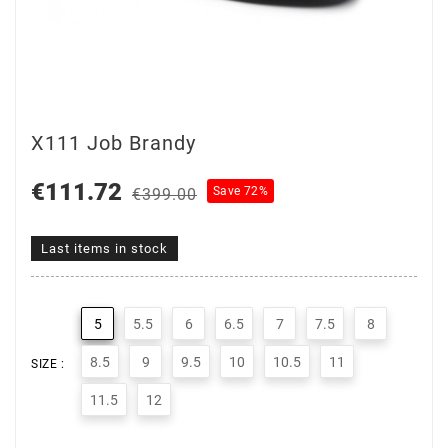
X111 Job Brandy
€111.72
Save 72%
€399.00
Last items in stock
5
5.5
6
6.5
7
7.5
8
8.5
9
9.5
10
10.5
11
SIZE :
11.5
12