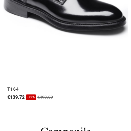
T164
€139.72
€499.00
-72%