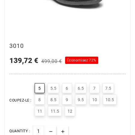
3010
139,72 €
Économisez 72%
499,00 €
5
5.5
6
6.5
7
7.5
8
8.5
9
9.5
10
10.5
COUPEZ-LE :
11
11.5
12
QUANTITY :