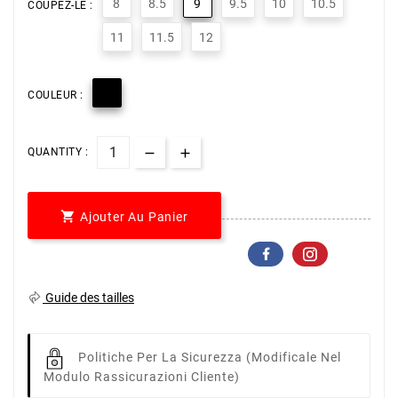
8
8.5
9
9.5
10
10.5
COUPEZ-LE :
11
11.5
12

COULEUR :
QUANTITY :

Ajouter Au Panier
Guide des tailles
Politiche Per La Sicurezza
(modificale Nel
Modulo Rassicurazioni Cliente)