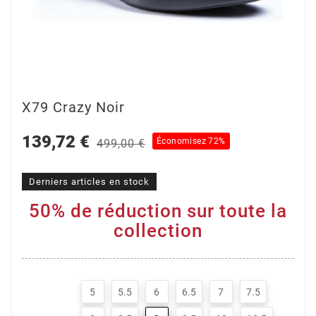
X79 Crazy Noir
139,72 €
Économisez 72%
499,00 €
Derniers articles en stock
50% de réduction sur toute la
collection
5
5.5
6
6.5
7
7.5