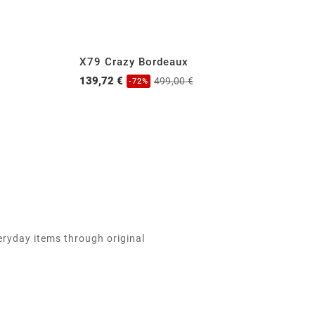
X79 Crazy Bordeaux
1
139,72 €
13
499,00 €
-72%
eryday items through original