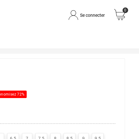
0
Se connecter
onomisez 72%
6.5
7
7.5
8
8.5
9
9.5