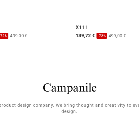
X111
139,72 €
499,00 €
499,00 €
-72%
-72%
roduct design company. We bring thought and creativity to ev
design.