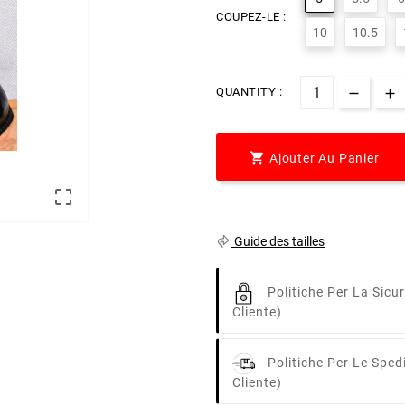
COUPEZ-LE :
10
10.5
QUANTITY :

Ajouter Au Panier

Guide des tailles
Politiche Per La Sicu
Cliente)
Politiche Per Le Sped
Cliente)