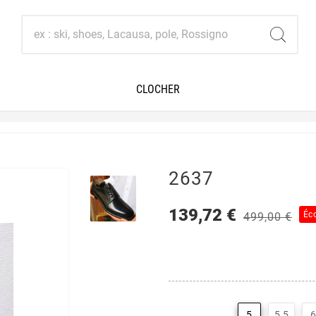
CLOCHER
2637
139,72 €
Éc
499,00 €
5
5.5
6