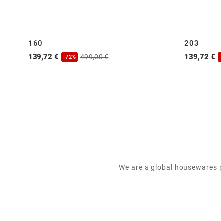
160
203
139,72 €
139,72 €
499,00 €
-72%
We are a global housewares p